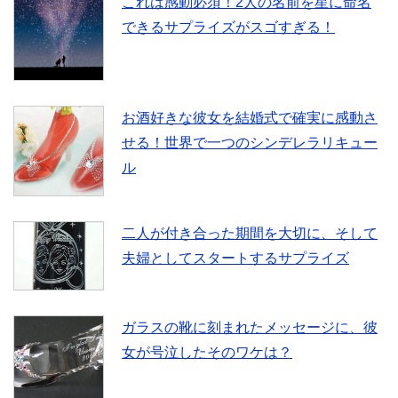
これは感動必須！2人の名前を星に命名
できるサプライズがスゴすぎる！
お酒好きな彼女を結婚式で確実に感動さ
せる！世界で一つのシンデレラリキュー
ル
二人が付き合った期間を大切に、そして
夫婦としてスタートするサプライズ
ガラスの靴に刻まれたメッセージに、彼
女が号泣したそのワケは？